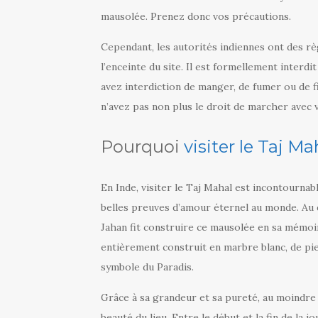
mausolée. Prenez donc vos précautions.
Cependant, les autorités indiennes ont des r
l’enceinte du site. Il est formellement interd
avez interdiction de manger, de fumer ou de fi
n’avez pas non plus le droit de marcher avec 
Pourquoi
visiter le Taj Ma
En Inde, visiter le Taj Mahal est incontournabl
belles preuves d’amour éternel au monde. Au d
Jahan fit construire ce mausolée en sa mémoire
entièrement construit en marbre blanc, de pie
symbole du Paradis.
Grâce à sa grandeur et sa pureté, au moindre 
beauté du lieu. Entre le début et la fin de la 