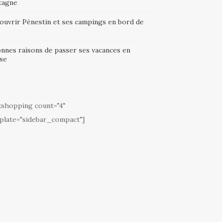
tagne
ouvrir Pénestin et ses campings en bord de
onnes raisons de passer ses vacances en
se
kshopping count="4"
plate="sidebar_compact"]