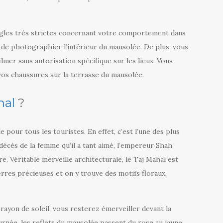
ègles très strictes concernant votre comportement dans
it de photographier l’intérieur du mausolée. De plus, vous
lmer sans autorisation spécifique sur les lieux. Vous
vos chaussures sur la terrasse du mausolée.
hal
?
e pour tous les touristes. En effet, c’est l’une des plus
écès de la femme qu’il a tant aimé, l’empereur Shah
. Véritable merveille architecturale, le Taj Mahal est
rres précieuses et on y trouve des motifs floraux,
rayon de soleil, vous resterez émerveiller devant la
journée, les reflets du mausolée passent du rose au jaune